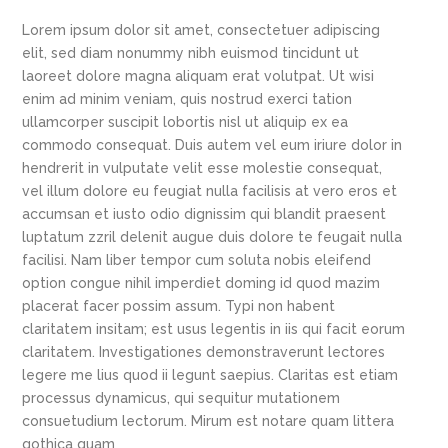
Lorem ipsum dolor sit amet, consectetuer adipiscing
elit, sed diam nonummy nibh euismod tincidunt ut
laoreet dolore magna aliquam erat volutpat. Ut wisi
enim ad minim veniam, quis nostrud exerci tation
ullamcorper suscipit lobortis nisl ut aliquip ex ea
commodo consequat. Duis autem vel eum iriure dolor in
hendrerit in vulputate velit esse molestie consequat,
vel illum dolore eu feugiat nulla facilisis at vero eros et
accumsan et iusto odio dignissim qui blandit praesent
luptatum zzril delenit augue duis dolore te feugait nulla
facilisi. Nam liber tempor cum soluta nobis eleifend
option congue nihil imperdiet doming id quod mazim
placerat facer possim assum. Typi non habent
claritatem insitam; est usus legentis in iis qui facit eorum
claritatem. Investigationes demonstraverunt lectores
legere me lius quod ii legunt saepius. Claritas est etiam
processus dynamicus, qui sequitur mutationem
consuetudium lectorum. Mirum est notare quam littera
gothica quam