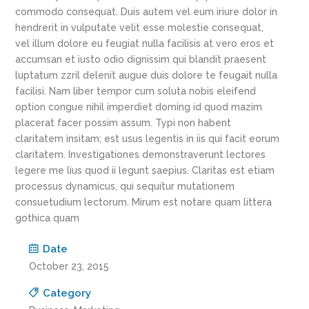
commodo consequat. Duis autem vel eum iriure dolor in
hendrerit in vulputate velit esse molestie consequat,
vel illum dolore eu feugiat nulla facilisis at vero eros et
accumsan et iusto odio dignissim qui blandit praesent
luptatum zzril delenit augue duis dolore te feugait nulla
facilisi. Nam liber tempor cum soluta nobis eleifend
option congue nihil imperdiet doming id quod mazim
placerat facer possim assum. Typi non habent
claritatem insitam; est usus legentis in iis qui facit eorum
claritatem. Investigationes demonstraverunt lectores
legere me lius quod ii legunt saepius. Claritas est etiam
processus dynamicus, qui sequitur mutationem
consuetudium lectorum. Mirum est notare quam littera
gothica quam
Date
October 23, 2015
Category